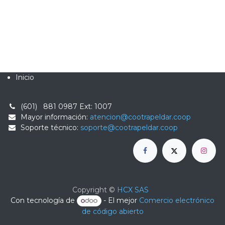
Inicio
(601) 881 0987
Ext: 1007
Mayor información:
atencion@cootrapeldar.coop
Soporte técnico:
soporte@cootrapeldar.coop
Copyright ©
HCX SAS
Con tecnología de
- El mejor
Comercio electrónico
de código abierto