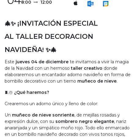
04
8:00
12:00
¡INVITACIÓN ESPECIAL
🎄✨
AL TALLER DECORACION
NAVIDEÑA
!
✨🎄
Este
jueves 04 de diciembre
te invitamos a vivir la magia
de la Navidad con un hermoso
taller creativo
donde
elaboraremos un encantador adorno navideño en forma de
bombillo decorativo con un tierno
muñeco de nieve
.
🧵☃️
¿Qué haremos?
Crearemos un adorno único y lleno de color:
Un
muñeco de nieve sonriente
, de mejillas rosadas y
expresión dulce, con su
sombrero negro elegante
, nariz
anaranjada y un simpático moño rojo. Todo ello enmarcado
en un bombillo navideño decorado con vivos tonos rojos,