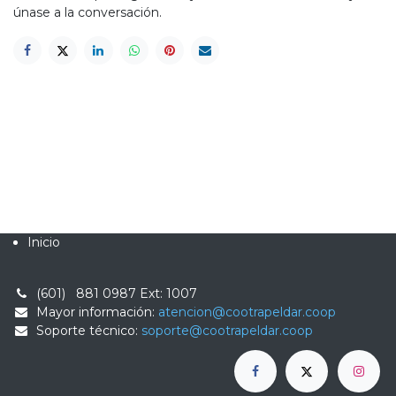
únase a la conversación.
Inicio
(601) 881 0987
Ext: 1007
Mayor información:
atencion@cootrapeldar.coop
Soporte técnico:
soporte@cootrapeldar.coop