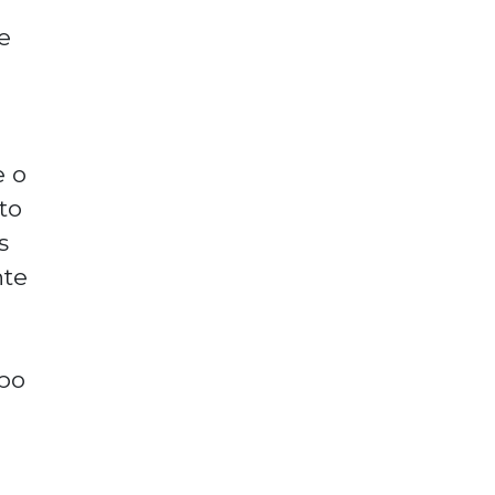
e
e o
to
s
nte
upo