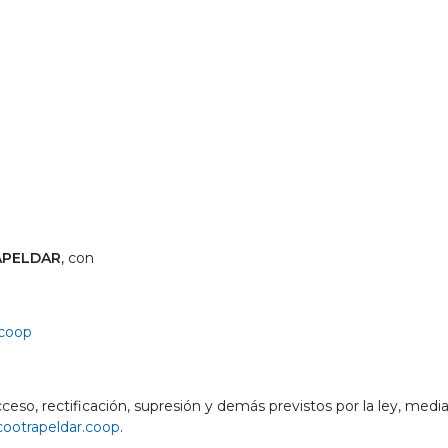
PELDAR
, con
.coop
ceso, rectificación, supresión y demás previstos por la ley, medi
ootrapeldar.coop
.