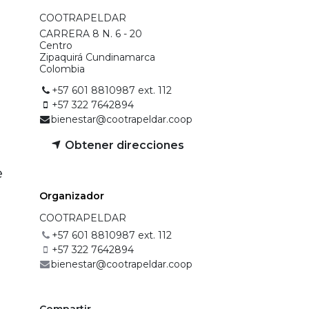
COOTRAPELDAR
CARRERA 8 N. 6 - 20
Centro
Zipaquirá Cundinamarca
Colombia
+57 601 8810987 ext. 112
+57 322 7642894
bienestar@cootrapeldar.coop
Obtener direcciones
e
Organizado​r​
COOTRAPELDAR
+57 601 8810987 ext. 112
+57 322 7642894
bienestar@cootrapeldar.coop
Compartir