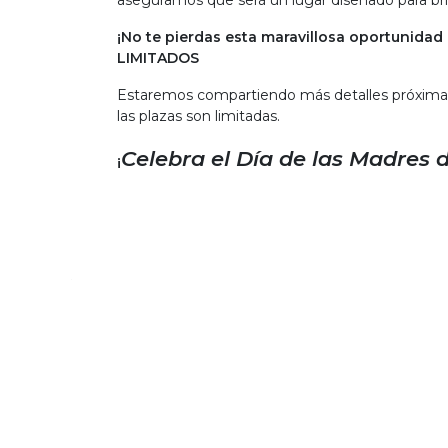
aseguramos que será un lugar diseñado para bri
¡No te pierdas esta maravillosa oportunida
LIMITADOS
Estaremos compartiendo más detalles próximamen
las plazas son limitadas.
Celebra el Día de las Madres 
¡