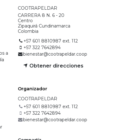
COOTRAPELDAR
CARRERA 8 N. 6 - 20
Centro
Zipaquirá Cundinamarca
Colombia
+57 601 8810987 ext. 112
+57 322 7642894
os a
bienestar@cootrapeldar.coop
día
Obtener direcciones
Organizado​r​
COOTRAPELDAR
+57 601 8810987 ext. 112
+57 322 7642894
bienestar@cootrapeldar.coop
ar
Compartir