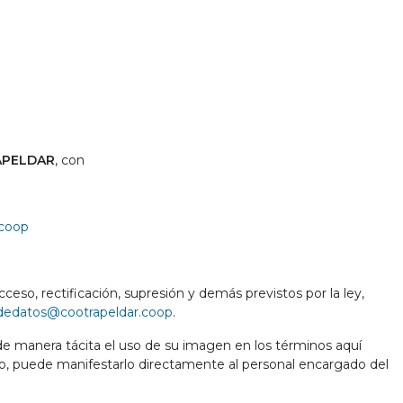
PELDAR
, con
.coop
eso, rectificación, supresión y demás previstos por la ley,
dedatos@cootrapeldar.coop
.
e manera tácita el uso de su imagen en los términos aquí
to, puede manifestarlo directamente al personal encargado del