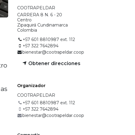
COOTRAPELDAR
CARRERA 8 N. 6 - 20
Centro
Zipaquirá Cundinamarca
Colombia
+57 601 8810987 ext. 112
+57 322 7642894
bienestar@cootrapeldar.coop
Obtener direcciones
tro
Organizado​r​
das
COOTRAPELDAR
+57 601 8810987 ext. 112
+57 322 7642894
bienestar@cootrapeldar.coop
Compartir