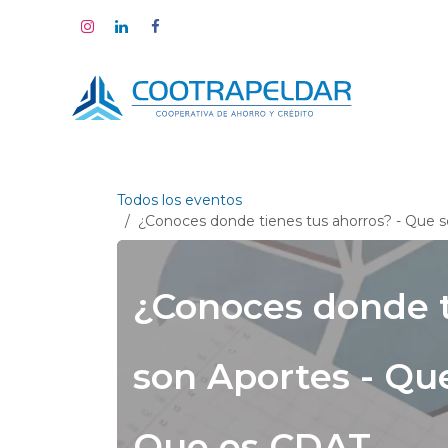
Ir al contenido
Todos los eventos
¿Conoces donde tienes tus ahorros? - Que 
¿Conoces donde t
son Aportes - Qu
Que es CDAT