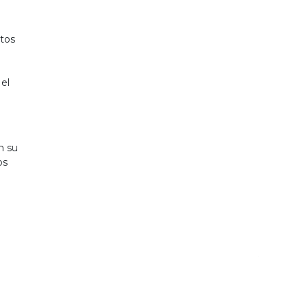
atos
 el
n su
os